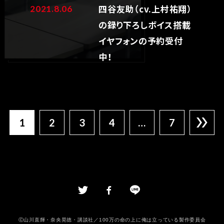
四谷友助（cv.上村祐翔）
2021.8.06
の録り下ろしボイス搭載
イヤフォンの予約受付
中！
1
2
3
4
…
7
Ⓒ山川直輝・奈央晃徳・講談社／100万の命の上に俺は立っている製作委員会