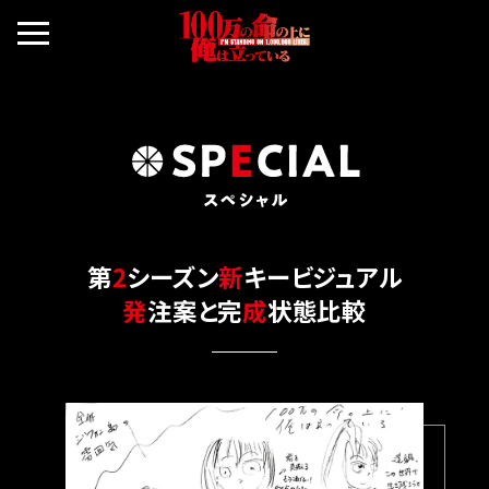
第
2
シーズン
新
キービジュアル
発
注案と完
成
状態比較