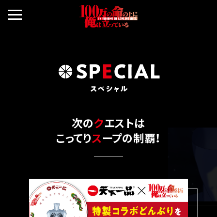
次の
ク
エストは
こってり
ス
ープの制覇！