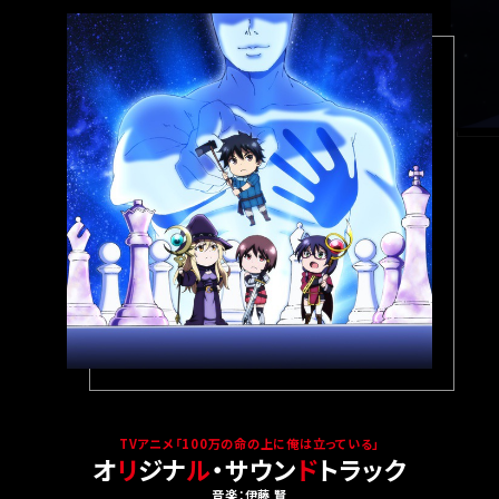
TVアニメ「100万の命の上に俺は立っている」
オ
リ
ジナ
ル
・サウン
ド
トラック
音楽：伊藤 賢