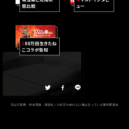
態比較
ュー
1
00万回生きたね
こコラボ告知
Ⓒ山川直輝・奈央晃徳・講談社／100万の命の上に俺は立っている製作委員会