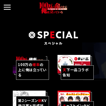
100万の
確率
の
上に俺は立ってい
天
下一品コラボ
る
告知
第2シーズン
新
KV
発注案と完成状
キ
ャストインタビ